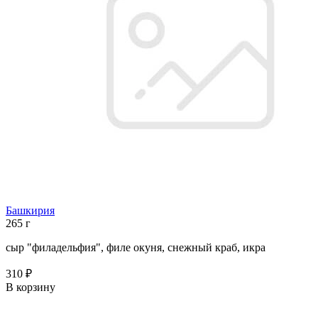
Башкирия
265 г
сыр "филадельфия", филе окуня, снежный краб, икра
310 ₽
В корзину